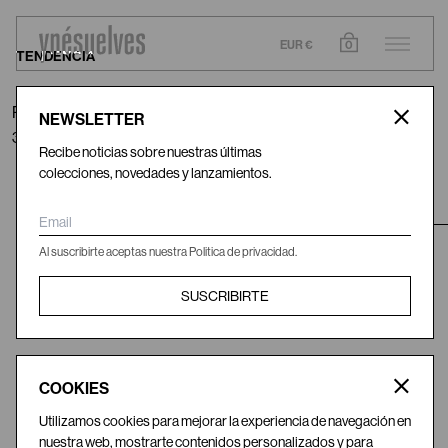
EUR €
0
TENDENCIA
Pendientes Estrella Cosmos
NEWSLETTER
3200€
Recibe noticias sobre nuestras últimas
colecciones, novedades y lanzamientos.
IDIOMA
INSTAGRAM
YNÉSUELVES
Al suscribirte aceptas nuestra Politica de privacidad.
ES
/
EN
@ynesuelves
Acerca de
SUSCRIBIRTE
Desfiles
COOKIES
Utilizamos cookies para mejorar la experiencia de navegación en
nuestra web, mostrarte contenidos personalizados y para