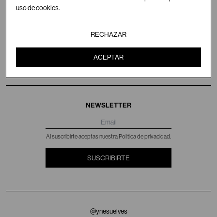
uso de cookies.
Body Nereidas Azul
Toalla Elyd by Ynesuelves
120€
120€
RECHAZAR
VER: TODO EN ROPA
ACEPTAR
NEWSLETTER
Al suscribirte aceptas nuestra Politica de privacidad.
SUSCRIBIRTE
@ynesuelves