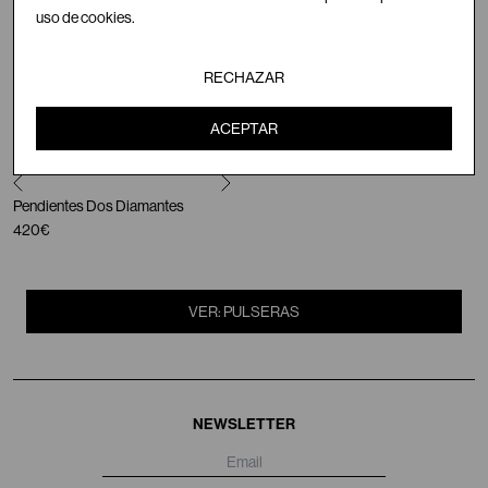
4500€
2800€
uso de cookies.
Pendientes de la Rosa
Pendientes Lluvia de plata
RECHAZAR
480€
680€
ACEPTAR
Pendientes Gota de Diamantes
Pendientes Un Diamante
680€
320€
-
420€
Pendientes Dos Diamantes
420€
VER: PULSERAS
NEWSLETTER